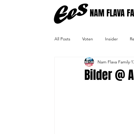
NAM FLAVA F
All Posts
Voten
Insider
Re
Nam Flava Family
1
Bilder @ 