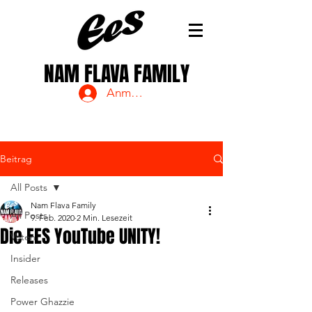
NAM FLAVA FAMILY
Anmelden
Beitrag
All Posts
Nam Flava Family
All Posts
9. Feb. 2020
2 Min. Lesezeit
Die EES YouTube UNITY!
Voten
Insider
Releases
Power Ghazzie