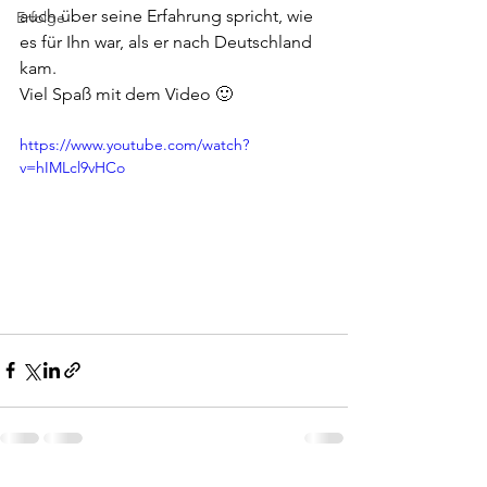
auch über seine Erfahrung spricht, wie 
Erfolge
es für Ihn war, als er nach Deutschland 
kam.
Viel Spaß mit dem Video 🙂
https://www.youtube.com/watch?
v=hIMLcl9vHCo