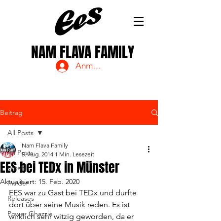
NAM FLAVA FAMILY
Anmelden
Beitrag
All Posts
Nam Flava Family
All Posts
5. Aug. 2014
1 Min. Lesezeit
EES bei TEDx in Münster
Voten
Aktualisiert:
15. Feb. 2020
Insider
EES war zu Gast bei TEDx und durfte 
Releases
dort über seine Musik reden. Es ist 
Power Ghazzie
wirklich sehr witzig geworden, da er 