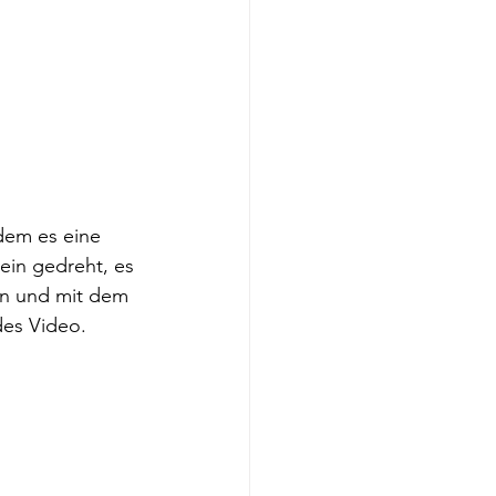
em es eine 
ein gedreht, es 
en und mit dem 
des Video.