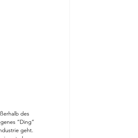
ußerhalb des 
eigenes “Ding” 
dustrie geht. 