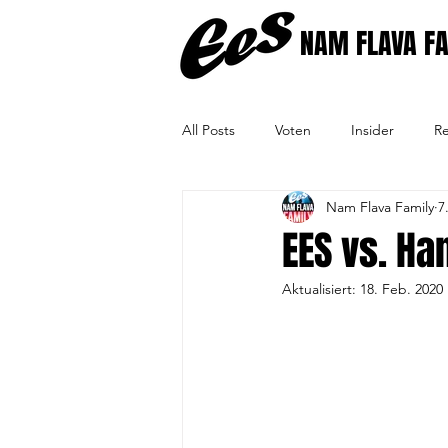
NAM FLAVA F
All Posts
Voten
Insider
Re
Nam Flava Family
7
EES vs. Ha
Aktualisiert:
18. Feb. 2020