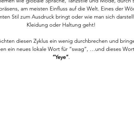
hemen wie globale Sprache, Tanzstile und Mode, durch s
äsens, am meisten Einfluss auf die Welt. Eines der Wört
mten Stil zum Ausdruck bringt oder wie man sich darstel
Kleidung oder Haltung geht!
hten diesen Zyklus ein wenig durchbrechen und bringen
en ein neues lokale Wort für “swag”, …und dieses Wort 
“Yeye”
.