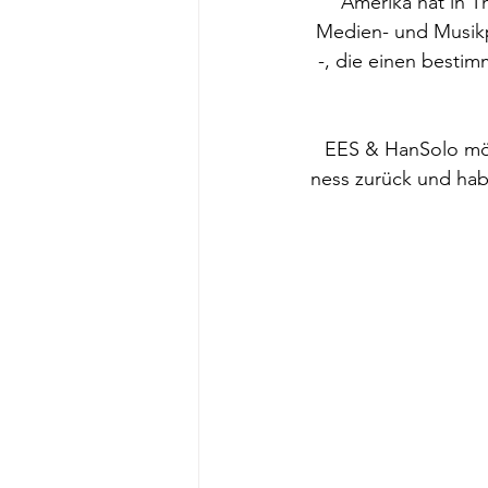
Amerika hat in T
Medien- und Musikpr
-, die einen bestim
EES & HanSolo möc
ness zurück und hab