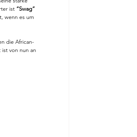
eine starke 
er ist 
“Swag”
lt, wenn es um 
 die African-
ist von nun an 