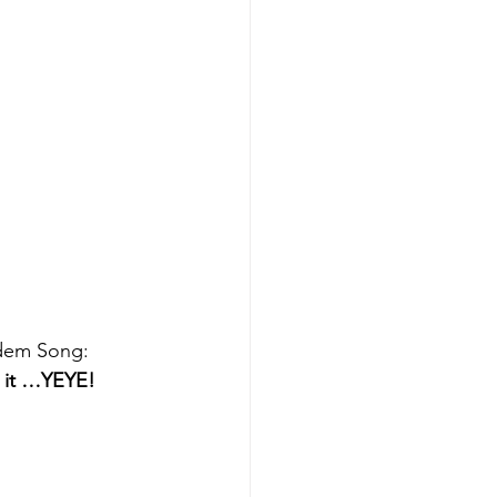
 dem Song:
l it …YEYE!