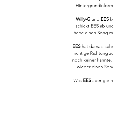
Hintergrundinforma
Willy-G
 und 
EES
 k
schickt 
EES
 ab und
habe einen Song mi
EES
 hat damals seh
richtige Richtung z
noch keiner kannte. 
wieder einen Song
Was 
EES
 aber gar n