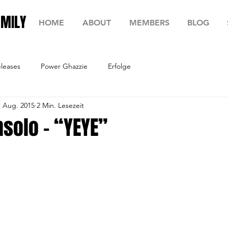
AMILY
HOME
ABOUT
MEMBERS
BLOG
leases
Power Ghazzie
Erfolge
. Aug. 2015
2 Min. Lesezeit
nsolo – “YEYE”