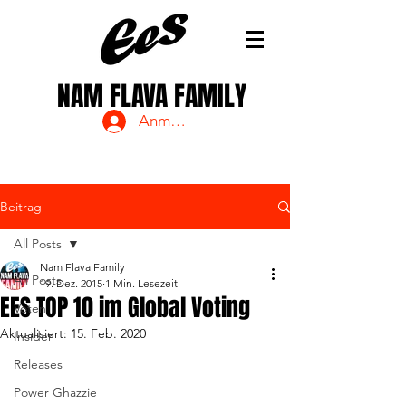
NAM FLAVA FAMILY
Anmelden
Beitrag
All Posts
Nam Flava Family
All Posts
19. Dez. 2015
1 Min. Lesezeit
EES TOP 10 im Global Voting
Voten
Aktualisiert:
15. Feb. 2020
Insider
Releases
Power Ghazzie