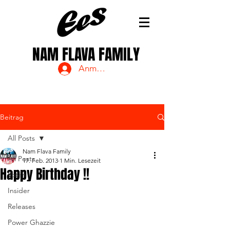
NAM FLAVA FAMILY
Anmelden
Beitrag
All Posts
Nam Flava Family
All Posts
17. Feb. 2013
1 Min. Lesezeit
Happy Birthday !!
Voten
Insider
Releases
Power Ghazzie