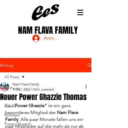
NAM FLAVA FAMILY
Anmelden
Beitrag
All Posts
Nam Flava Family
All Posts
1. Okt. 2022
1 Min. Lesezeit
Neuer Power Ghazzie Thomas
Voten
Ein "
Power Ghazzie"
 ist ein ganz 
Insider
besonderes Mitglied der 
Nam Flava 
Releases
Family
. Alle paar Monate fallen uns ein 
Power Ghazzie
paar Mitglieder auf die mehr als nur ab 